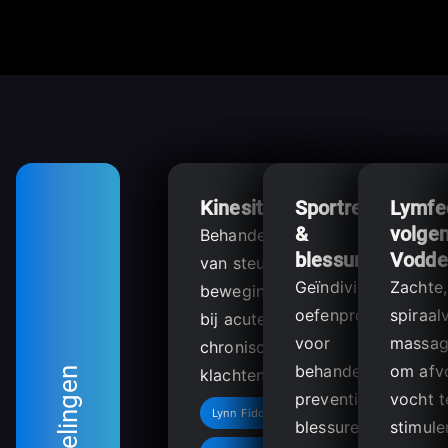
Kinesitherapie
Sportrevalidatie
Lymfe
&
volge
Behandeling
blessurepreventi
Vodde
van steun- en
Geïndividualiseerd
Zachte,
bewegingsapparaat
oefenprogramma
spiraal
bij acute en
voor
massag
chronische
behandeling en
om afv
klachten.
preventie van
vocht t
Lynn Fiddelaers
blessures.
stimule