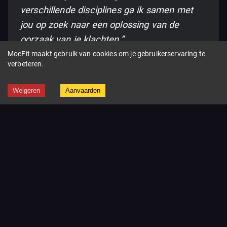
verschillende disciplines ga ik samen met
jou op zoek naar een oplossing van de
oorzaak van je klachten.”
MoeFit maakt gebruik van cookies om je gebruikerservaring te
Gedeconventioneerd
verbeteren.
Weigeren
Aanvaarden
Wim Paesen
Kinesitherapeut- Zaakvoerder
“Dreams without goals are just
dreams and ultimately they fuel
disappointment. On the road to achieving
your dreams you must apply discipline, but
more importantly ‘consistency’. Because
without commitment you’ll never start, but