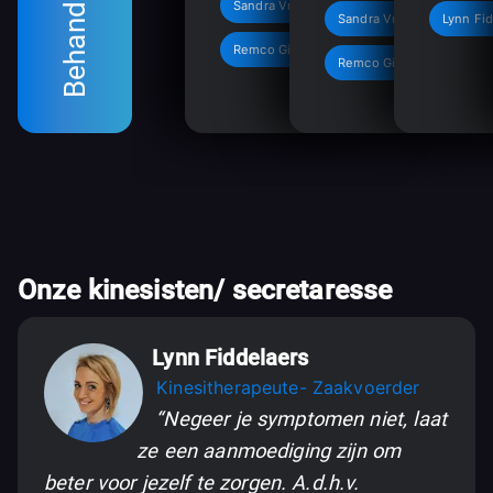
Behandelingen
Sandra Vreven
Sandra Vreven
Lynn Fi
Remco Gijbels
Remco Gijbels
Onze kinesisten/ secretaresse
Lynn Fiddelaers
Kinesitherapeute- Zaakvoerder
“Negeer je symptomen niet, laat
ze een aanmoediging zijn om
beter voor jezelf te zorgen. A.d.h.v.